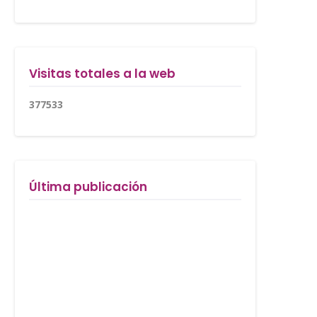
Visitas totales a la web
3
7
7
5
3
3
Última publicación