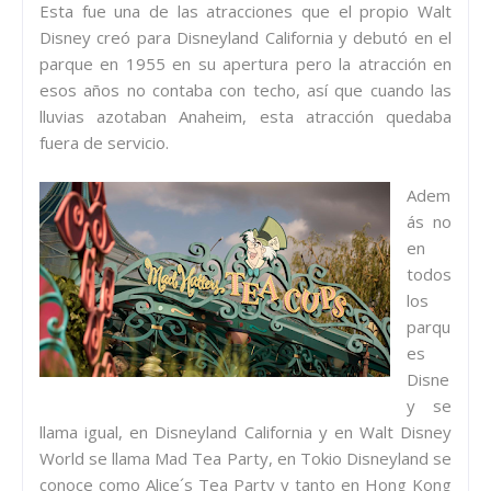
Esta fue una de las atracciones que el propio Walt
Disney creó para Disneyland California y debutó en el
parque en 1955 en su apertura pero la atracción en
esos años no contaba con techo, así que cuando las
lluvias azotaban Anaheim, esta atracción quedaba
fuera de servicio.
Adem
ás no
en
todos
los
parqu
es
Disne
y se
llama igual, en Disneyland California y en Walt Disney
World se llama Mad Tea Party, en Tokio Disneyland se
conoce como Alice´s Tea Party y tanto en Hong Kong