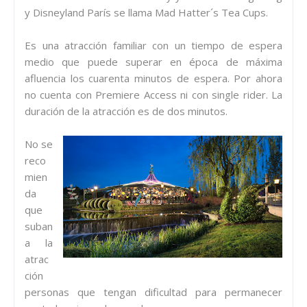
y Disneyland París se llama Mad Hatter´s Tea Cups.
Es una atracción familiar con un tiempo de espera
medio que puede superar en época de máxima
afluencia los cuarenta minutos de espera. Por ahora
no cuenta con Premiere Access ni con single rider. La
duración de la atracción es de dos minutos.
No se
reco
mien
da
que
suban
a la
atrac
ción
personas que tengan dificultad para permanecer