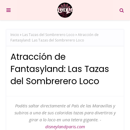
Inicio
Las Tazas del Sombrerero Loco
Atracción de
Fantasyland: Las Tazas del Sombrerero Loco
Atracción de
Fantasyland: Las Tazas
del Sombrerero Loco
Podéis saltar directamente al País de las Maravillas y
subiros a una de sus coloridas tazas para divertiros y
girar a lo loco en una tetera gigante. -
disneylandparis.com