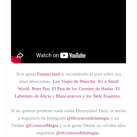
Si te gusta
Fantasyland
te recomiendo el post sobre sus
otras atracciones,
Los Viajes de Pinocho
,
It's a Small
World
,
Peter Pan
,
El Pais de los Cuentos de Hadas
,
El
Laberinto de Alicia
y
Blancanieves y los Siete Enanitos
.
Si no quieres perderte nada sobre Disneyland París, te invito
a seguirnos en Instagram
@elcorazondelamagia
y en
Twitter
@CorazonMagia
y si te gusta Tiktok no olvides idea
seguirnos
@elcorazondelamagia
.