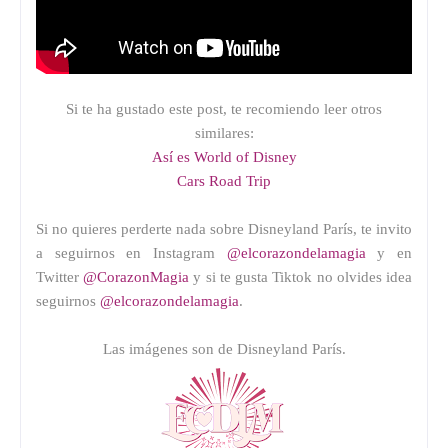
Si te ha gustado este post, te recomiendo leer otros
similares:
Así es World of Disney
Cars Road Trip
Si no quieres perderte nada sobre Disneyland París, te invito
a seguirnos en Instagram
@elcorazondelamagia
y en
Twitter
@CorazonMagia
y si te gusta Tiktok no olvides idea
seguirnos
@elcorazondelamagia
.
Las imágenes son de Disneyland París.