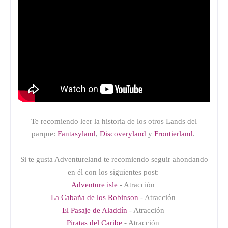
Te recomiendo leer la historia de los otros Lands del
parque:
Fantasyland
,
Discoveryland
y
Frontierland
.
Si te gusta Adventureland te recomiendo seguir ahondando
en él con los siguientes post:
Adventure isle
- Atracción
La Cabaña de los Robinson
- Atracción
El Pasaje de Aladdín
- Atracción
Piratas del Caribe
- Atracción