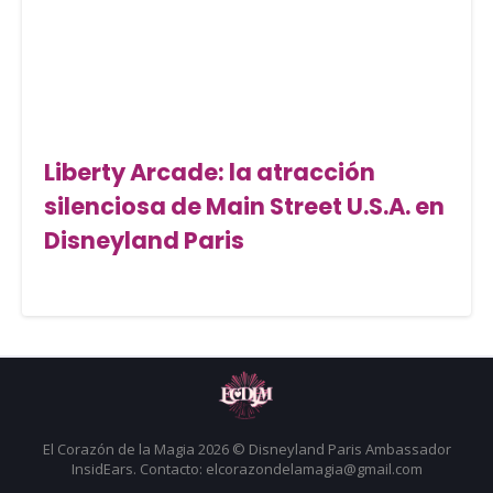
Liberty Arcade: la atracción
silenciosa de Main Street U.S.A. en
Disneyland Paris
El Corazón de la Magia 2026 © Disneyland Paris Ambassador
InsidEars. Contacto: elcorazondelamagia@gmail.com