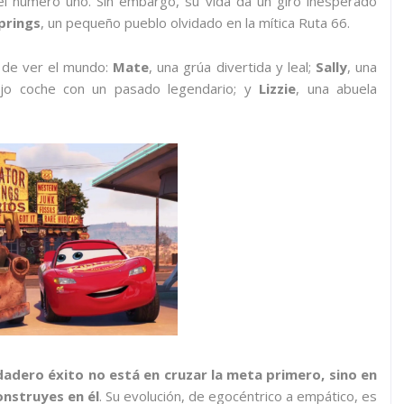
el número uno. Sin embargo, su vida da un giro inesperado
prings
, un pequeño pueblo olvidado en la mítica Ruta 66.
a de ver el mundo:
Mate
, una grúa divertida y leal;
Sally
, una
ejo coche con un pasado legendario; y
Lizzie
, una abuela
dadero éxito no está en cruzar la meta primero, sino en
onstruyes en él
. Su evolución, de egocéntrico a empático, es