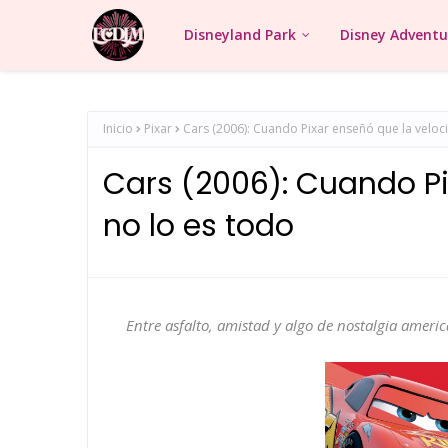
Disneyland Park
Disney Adventu
Inicio
Pixar
Cars (2006): Cuando Pixar enseñó que la veloc
Cars (2006): Cuando Pi
no lo es todo
Entre asfalto, amistad y algo de nostalgia americ