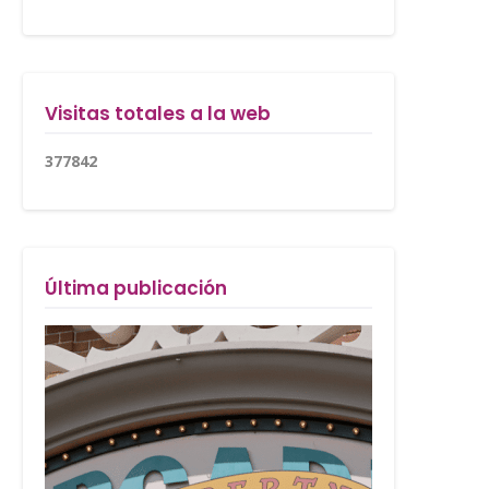
Visitas totales a la web
3
7
7
8
4
2
Última publicación