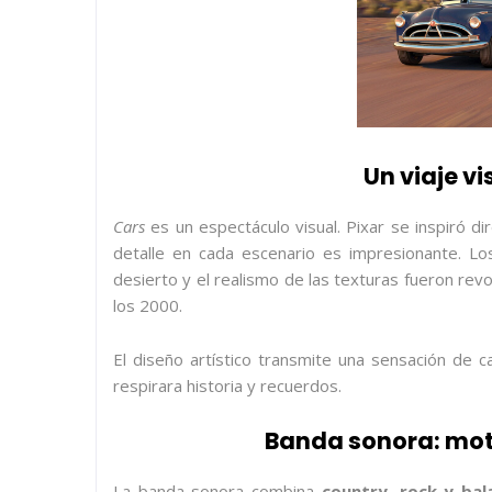
Un viaje vi
Cars
es un espectáculo visual. Pixar se inspiró d
detalle en cada escenario es impresionante. Los 
desierto y el realismo de las texturas fueron re
los 2000.
El diseño artístico transmite una sensación de c
respirara historia y recuerdos.
Banda sonora: mot
La banda sonora combina
country, rock y bal